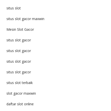
situs slot
situs slot gacor maxwin
Mesin Slot Gacor
situs slot gacor
situs slot gacor
situs slot gacor
situs slot gacor
situs slot terbaik
slot gacor maxwin
daftar slot online