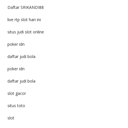
Daftar SRIKANDI88
live rtp slot hari ini
situs judi slot online
poker idn
daftar judi bola
poker idn
daftar judi bola
slot gacor
situs toto
slot