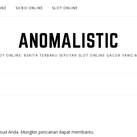
INE
SICBO ONLINE
SLOT ONLINE
ANOMALISTIC
LOT ONLINE: BERITA TERBARU SEPUTAR SLOT ONLINE GACOR YANG
sud Anda. Mungkin pencarian dapat membantu.